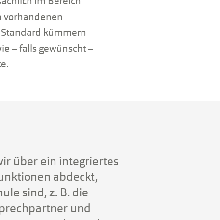
sächlich im Bereich
on vorhandenen
m Standard kümmern
e – falls gewünscht –
e.
r über ein integriertes
unktionen abdeckt,
le sind, z. B. die
sprechpartner und