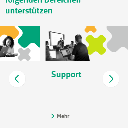
unterstützen
Support
So
g
Mehr
M